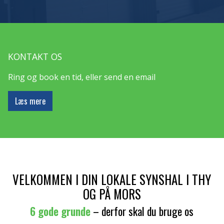
KONTAKT OS
Ring og book en tid, eller send en email
Læs mere
VELKOMMEN I DIN LOKALE SYNSHAL I THY
OG PÅ MORS
6 gode grunde
– derfor skal du bruge os