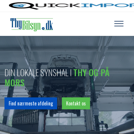
Gå
til
hovedindhold
DIN LOKALE SYNSHAL I
THY OG PÅ
MORS
Find nærmeste afdeling
Kontakt os