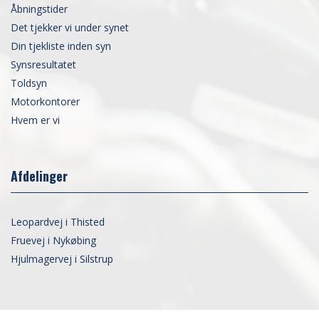
Åbningstider
Det tjekker vi under synet
Din tjekliste inden syn
Synsresultatet
Toldsyn
Motorkontorer
Hvem er vi
Afdelinger
Leopardvej i Thisted
Fruevej i Nykøbing
Hjulmagervej i Silstrup
Copyright © 2026 - Thybilsyn.DK v/ Alex Pedersen
, CVR 33800770
|
Privatlivspolitik
|
Cookiepolitik