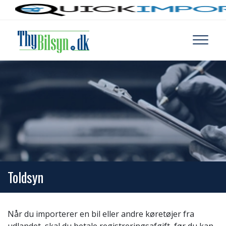
Gå
til
hovedindhold
Toldsyn
Når du importerer en bil eller andre køretøjer fra