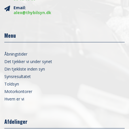
Email:
alex@thybilsyn.dk
Menu
Åbningstider
Det tjekker vi under synet
Din tjekliste inden syn
Synsresultatet
Toldsyn
Motorkontorer
Hvem er vi
Afdelinger